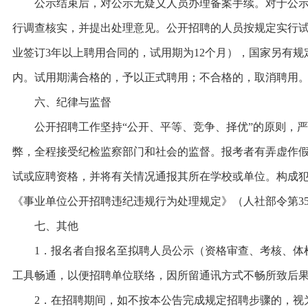
公示结束后，对公示无疑义人员办理备案手续。对于公示
行调查核实，并提出处理意见。公开招聘的人员按规定实行试
业签订3年以上聘用合同的，试用期为12个月），国家另有
内。试用期满合格的，予以正式聘用；不合格的，取消聘用
六、纪律与监督
公开招聘工作坚持“公开、平等、竞争、择优”的原则，严
弊，全程接受纪检监察部门和社会的监督。报考者有弄虚作
试或应聘资格，并将有关情况通报其所在学校或单位。构成
《事业单位公开招聘违纪违规行为处理规定》（人社部令第3
七、其他
1．报名者自报名至拟聘人员公示（资格审查、考核、体检
工具畅通，以便招聘单位联络，因所留通讯方式不畅所致后
2．在招聘期间，如不按本公告完成规定招聘步骤的，视